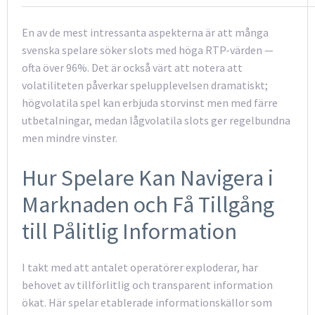
En av de mest intressanta aspekterna är att många
svenska spelare söker slots med höga RTP-värden —
ofta över 96%. Det är också värt att notera att
volatiliteten påverkar spelupplevelsen dramatiskt;
högvolatila spel kan erbjuda storvinst men med färre
utbetalningar, medan lågvolatila slots ger regelbundna
men mindre vinster.
Hur Spelare Kan Navigera i
Marknaden och Få Tillgång
till Pålitlig Information
I takt med att antalet operatörer exploderar, har
behovet av tillförlitlig och transparent information
ökat. Här spelar etablerade informationskällor som