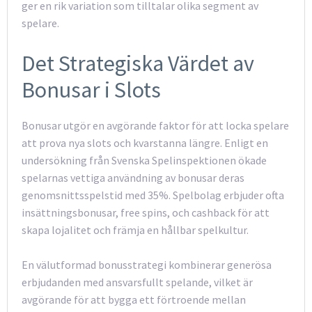
ger en rik variation som tilltalar olika segment av
spelare.
Det Strategiska Värdet av
Bonusar i Slots
Bonusar utgör en avgörande faktor för att locka spelare
att prova nya slots och kvarstanna längre. Enligt en
undersökning från Svenska Spelinspektionen ökade
spelarnas vettiga användning av bonusar deras
genomsnittsspelstid med 35%. Spelbolag erbjuder ofta
insättningsbonusar, free spins, och cashback för att
skapa lojalitet och främja en hållbar spelkultur.
En välutformad bonusstrategi kombinerar generösa
erbjudanden med ansvarsfullt spelande, vilket är
avgörande för att bygga ett förtroende mellan