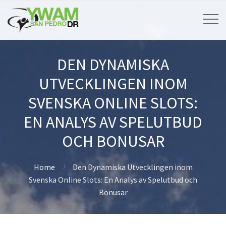
DEN DYNAMISKA
UTVECKLINGEN INOM
SVENSKA ONLINE SLOTS:
EN ANALYS AV SPELUTBUD
OCH BONUSAR
Home
Den Dynamiska Utvecklingen inom
Svenska Online Slots: En Analys av Spelutbud och
Bonusar