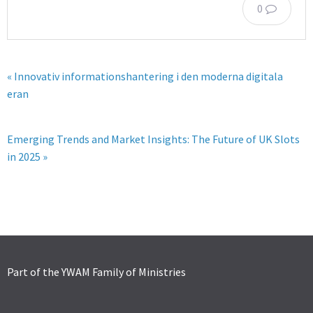
0
« Innovativ informationshantering i den moderna digitala
eran
Emerging Trends and Market Insights: The Future of UK Slots
in 2025 »
Part of the YWAM Family of Ministries