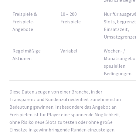
Freispiele &
10 – 200
Nur für ausgew
Freispiele-
Freispiele
Slots, begrenz
Angebote
Einsatzzeit,
Umsatzgrenze
Regelmäßige
Variabel
Wochen- /
Aktionen
Monatsangebo
speziellen
Bedingungen
Diese Daten zeugen von einer Branche, in der
Transparenz und Kundenzufriedenheit zunehmend an
Bedeutung gewinnen. Insbesondere das Angebot an
Freispielen ist für Player eine spannende Möglichkeit,
ohne Risiko neue Slots zu testen oder ohne große
Einsätze in gewinnbringende Runden einzusteigen.