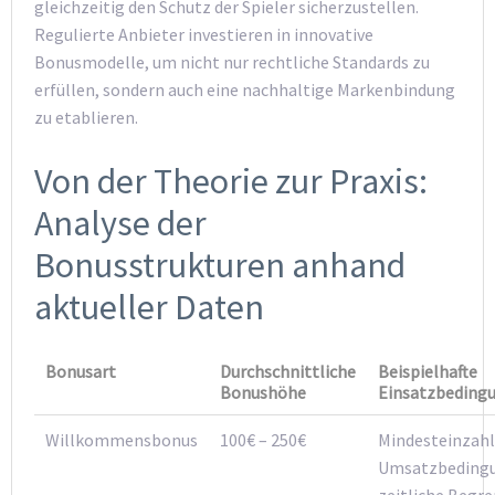
gleichzeitig den Schutz der Spieler sicherzustellen.
Regulierte Anbieter investieren in innovative
Bonusmodelle, um nicht nur rechtliche Standards zu
erfüllen, sondern auch eine nachhaltige Markenbindung
zu etablieren.
Von der Theorie zur Praxis:
Analyse der
Bonusstrukturen anhand
aktueller Daten
Bonusart
Durchschnittliche
Beispielhafte
Bonushöhe
Einsatzbeding
Willkommensbonus
100€ – 250€
Mindesteinzahl
Umsatzbeding
zeitliche Begr