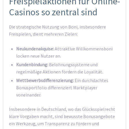
Freispielaktionen für Online-
Casinos so zentral sind
Die strategische Nutzung von Boni, insbesondere
Freispielen, dient mehreren Zielen:
Neukundenakquise:
Attraktive Willkommensboni
locken neue Nutzer an.
Kundenbindung:
Belohnungssysteme und
regelmäßige Aktionen fördern die Loyalität.
Wettbewerbsdifferenzierung:
Ein durchdachtes
Bonusportfolio differenziert Marktplayer
voneinander.
Insbesondere in Deutschland, wo das Glücksspielrecht
klare Vorgaben macht, sind bewusste Bonusangebote
ein Werkzeug, um Transparenz zu fördern und