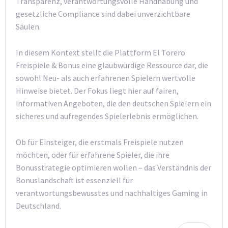
Transparenz, verantwortungsvolle Handhabung und
gesetzliche Compliance sind dabei unverzichtbare
Säulen.
In diesem Kontext stellt die Plattform El Torero
Freispiele & Bonus eine glaubwürdige Ressource dar, die
sowohl Neu- als auch erfahrenen Spielern wertvolle
Hinweise bietet. Der Fokus liegt hier auf fairen,
informativen Angeboten, die den deutschen Spielern ein
sicheres und aufregendes Spielerlebnis ermöglichen.
Ob für Einsteiger, die erstmals Freispiele nutzen
möchten, oder für erfahrene Spieler, die ihre
Bonusstrategie optimieren wollen – das Verständnis der
Bonuslandschaft ist essenziell für
verantwortungsbewusstes und nachhaltiges Gaming in
Deutschland.