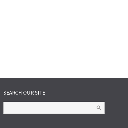
SEARCH OUR SITE