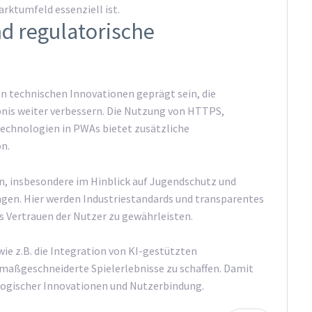
rktumfeld essenziell ist.
nd regulatorische
von technischen Innovationen geprägt sein, die
nis weiter verbessern. Die Nutzung von HTTPS,
echnologien in PWAs bietet zusätzliche
n.
en, insbesondere im Hinblick auf Jugendschutz und
gen. Hier werden Industriestandards und transparentes
Vertrauen der Nutzer zu gewährleisten.
ie z.B. die Integration von KI-gestützten
maßgeschneiderte Spielerlebnisse zu schaffen. Damit
ologischer Innovationen und Nutzerbindung.