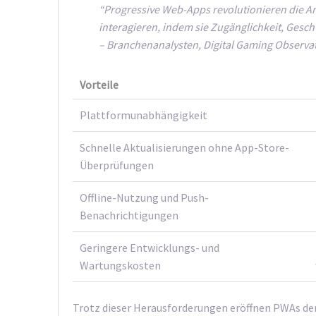
“Progressive Web-Apps revolutionieren die Art
interagieren, indem sie Zugänglichkeit, Gesch
– Branchenanalysten, Digital Gaming Observa
Vorteile
Plattformunabhängigkeit
Schnelle Aktualisierungen ohne App-Store-
Überprüfungen
Offline-Nutzung und Push-
Benachrichtigungen
Geringere Entwicklungs- und
Wartungskosten
Trotz dieser Herausforderungen eröffnen PWAs den