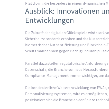
Plattform, die besonders in einem dynamischen Ma
Ausblick: Innovationen u
Entwicklungen
Die Zukunft der digitalen Glücksspiele wird stark 
Sicherheitsstandards erhöhen und das Nutzererleb
biometrischer Authentifizierung und Blockchain-T
Schutzmaßnahmen gegen Betrug und Manipulatio
Parallel dazu stellen regulatorische Anforderung
Datenschutz, die Branche vor neue Herausforderun
Compliance-Management immer wichtiger, um das 
Die kontinuierliche Weiterentwicklung von PWAs, w
Personalisierungssystemen, wird es ermöglichen, 
positioniert sich die Branche an der Spitze techn