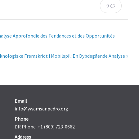
0
nalyse Approfondie des Tendances et des Opportunités
knologiske Fremskridt i Mobilspil: En Dybdegående Analyse »
Email
info@ywamsanpedro.org
Phone
DR Phone: +1 (809) 723-0662
Address