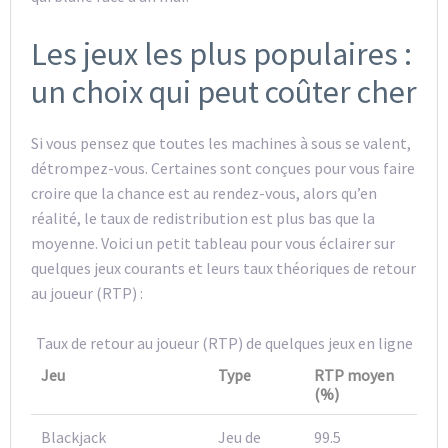
Les jeux les plus populaires :
un choix qui peut coûter cher
Si vous pensez que toutes les machines à sous se valent,
détrompez-vous. Certaines sont conçues pour vous faire
croire que la chance est au rendez-vous, alors qu’en
réalité, le taux de redistribution est plus bas que la
moyenne. Voici un petit tableau pour vous éclairer sur
quelques jeux courants et leurs taux théoriques de retour
au joueur (RTP) :
Taux de retour au joueur (RTP) de quelques jeux en ligne
Jeu
Type
RTP moyen
(%)
Blackjack
Jeu de
99.5