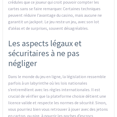
crédules que ce joueur qui croit pouvoir compter les
cartes sans se faire remarquer. Certaines techniques
peuvent réduire l’avantage du casino, mais aucune ne
garantit un jackpot. Le jeu reste un jeu, avec son lot
d’aléas et de surprises, souvent désagréables.
Les aspects légaux et
sécuritaires à ne pas
négliger
Dans le monde du jeu en ligne, la législation ressemble
parfois à un labyrinthe où les lois nationales
s’entremêlent avec les règles internationales. Il est
crucial de vérifier que la plateforme choisie détient une
licence valide et respecte les normes de sécurité. Sinon,
vous pourriez bien vous retrouver à jouer avec des jetons
en carton, ou pire, à nourrir les poches d’escrocs