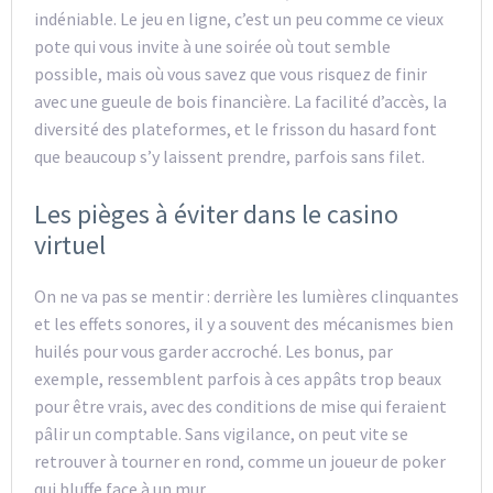
indéniable. Le jeu en ligne, c’est un peu comme ce vieux
pote qui vous invite à une soirée où tout semble
possible, mais où vous savez que vous risquez de finir
avec une gueule de bois financière. La facilité d’accès, la
diversité des plateformes, et le frisson du hasard font
que beaucoup s’y laissent prendre, parfois sans filet.
Les pièges à éviter dans le casino
virtuel
On ne va pas se mentir : derrière les lumières clinquantes
et les effets sonores, il y a souvent des mécanismes bien
huilés pour vous garder accroché. Les bonus, par
exemple, ressemblent parfois à ces appâts trop beaux
pour être vrais, avec des conditions de mise qui feraient
pâlir un comptable. Sans vigilance, on peut vite se
retrouver à tourner en rond, comme un joueur de poker
qui bluffe face à un mur.