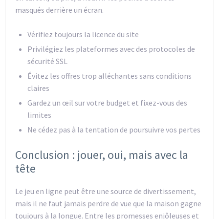
masqués derrière un écran.
Vérifiez toujours la licence du site
Privilégiez les plateformes avec des protocoles de
sécurité SSL
Évitez les offres trop alléchantes sans conditions
claires
Gardez un œil sur votre budget et fixez-vous des
limites
Ne cédez pas à la tentation de poursuivre vos pertes
Conclusion : jouer, oui, mais avec la
tête
Le jeu en ligne peut être une source de divertissement,
mais il ne faut jamais perdre de vue que la maison gagne
toujours à la longue. Entre les promesses enjôleuses et