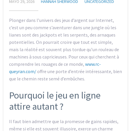
MAYO 29, 2026
HANNAH SHERWOOD
UNCATEGORIZED
Plonger dans l’univers des jeux d’argent sur Internet,
c’est un peu comme s’aventurer dans une jungle où les
lianes sont des jackpots et les serpents, des arnaques
potentielles. On pourrait croire que tout est simple,
mais la réalité est souvent plus tordue qu’un rouleau de
machines à sous capricieuses. Pour ceux qui cherchent à
comprendre les rouages de ce monde,
www.rc-
queyran.com/
offre une porte d’entrée intéressante, bien
que le chemin reste semé d’embûches.
Pourquoi le jeu en ligne
attire autant ?
Il faut bien admettre que la promesse de gains rapides,
même si elle est souvent illusoire, exerce un charme