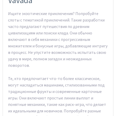
Vavada
Ищите экзотические приключения? Попробуйте
слоты с тематикой приключений. Такие разработки
часто предлагают путешествия по древним
цивилизациям или поиски клада. Они обычно
включают в себя механики с прогрессивным
множителем и бонусные игры, добавляющие интригу
в процесс. Не упустите возможность испытать свою
удачу в мире, полном загадок и неожиданных
поворотов.
Те, кто предпочитает что-то более классическое,
могут насладиться машинами, стилизованными под
традиционные фрукты и современные карточные
игры. Они включают простые линии выплат и
понятные механики, такие как риск-игра, что делает
их идеальными для новичков. Попробуйте разные