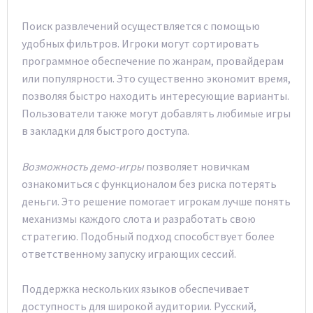
Поиск развлечений осуществляется с помощью
удобных фильтров. Игроки могут сортировать
программное обеспечение по жанрам, провайдерам
или популярности. Это существенно экономит время,
позволяя быстро находить интересующие варианты.
Пользователи также могут добавлять любимые игры
в закладки для быстрого доступа.
Возможность демо-игры
позволяет новичкам
ознакомиться с функционалом без риска потерять
деньги. Это решение помогает игрокам лучше понять
механизмы каждого слота и разработать свою
стратегию. Подобный подход способствует более
ответственному запуску играющих сессий.
Поддержка нескольких языков обеспечивает
доступность для широкой аудитории. Русский,