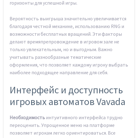
горизонты для успешной игры.
Вероятность выигрыша значительно увеличивается
благодаря честной механике, использованию RNG и
возможности бесплатных вращений. Эти факторы
делают времяпрепровождение в игровом зале не
только увлекательным, но и выгодным. Важно
учитывать разнообразные тематические
оформления, что позволяет каждому игроку выбрать
наиболее подходящее направление для себя.
Интерфейс и доступность
игровых автоматов Vavada
Необходимость
интуитивного интерфейса трудно
переоценить. Упрощенное меню на платформе
позволяет игрокам легко ориентироваться. Все