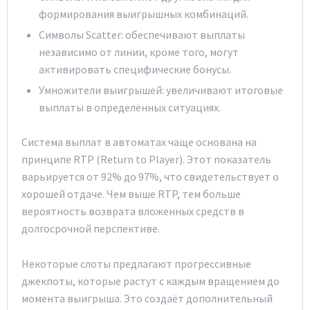
формирования выигрышных комбинаций.
Символы Scatter: обеспечивают выплаты
независимо от линии, кроме того, могут
активировать специфические бонусы.
Умножители выигрышей: увеличивают итоговые
выплаты в определённых ситуациях.
Система выплат в автоматах чаще основана на
принципе RTP (Return to Player). Этот показатель
варьируется от 92% до 97%, что свидетельствует о
хорошей отдаче. Чем выше RTP, тем больше
вероятность возврата вложенных средств в
долгосрочной перспективе.
Некоторые слоты предлагают прогрессивные
джекпоты, которые растут с каждым вращением до
момента выигрыша. Это создаёт дополнительный