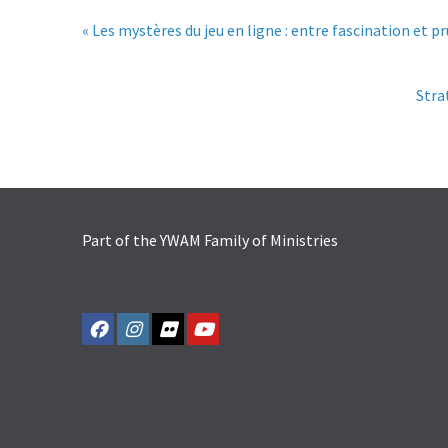
« Les mystères du jeu en ligne : entre fascination et p
Stra
Part of the YWAM Family of Ministries