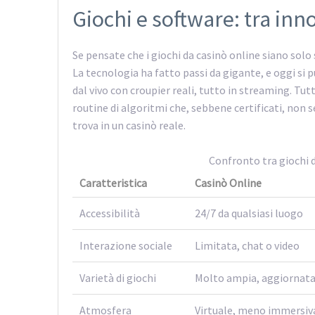
Giochi e software: tra inn
Se pensate che i giochi da casinò online siano solo 
La tecnologia ha fatto passi da gigante, e oggi si p
dal vivo con croupier reali, tutto in streaming. Tut
routine di algoritmi che, sebbene certificati, non 
trova in un casinò reale.
Confronto tra giochi d
Caratteristica
Casinò Online
Accessibilità
24/7 da qualsiasi luogo
Interazione sociale
Limitata, chat o video
Varietà di giochi
Molto ampia, aggiornat
Atmosfera
Virtuale, meno immersiv