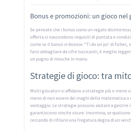
Bonus e promozioni: un gioco nel 
Se pensate che i bonus siano un regalo disinteressa
offerta si nascondono requisiti di puntata e condiz
come se il banco vi dicesse: “Ti do un po’ di fiches
farsi abbagliare da cifre luccicanti, è meglio legger
un pugno di mosche in mano.
Strategie di gioco: tra mit
Molti giocatori si affidano a strategie più o meno c
meno di non essere dei maghi della matematica o di
vantaggio. Le strategie possono aiutare a gestire 
garantiscono vincite sicure. Insomma, se qualcuno 
cercando di rifilarvi una fregatura degna di un vecc